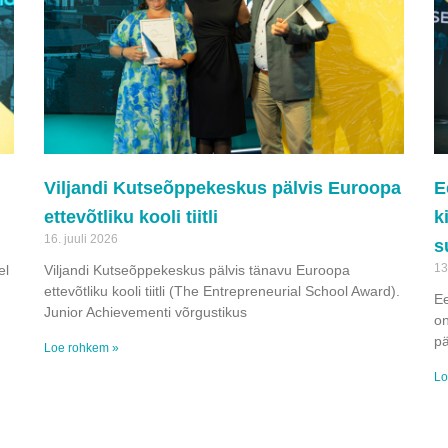
Viljandi Kutseõppekeskus pälvis Euroopa
E
ettevõtliku kooli tiitli
k
16. juuli 2026
s
13
el
Viljandi Kutseõppekeskus pälvis tänavu Euroopa
ettevõtliku kooli tiitli (The Entrepreneurial School Award).
Ee
Junior Achievementi võrgustikus
on
pä
Loe rohkem »
Lo