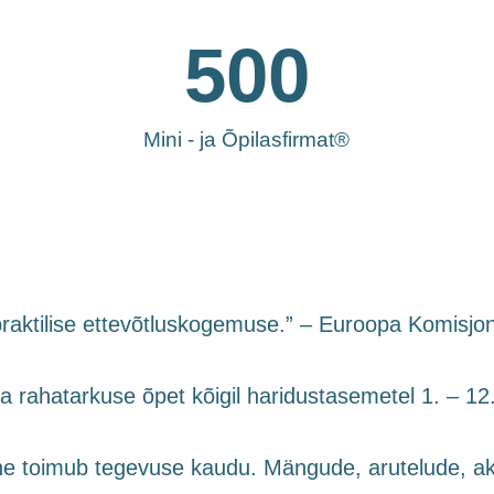
500
Mini - ja Õpilasfirmat®
praktilise ettevõtluskogemuse.” – Euroopa Komisjo
a rahatarkuse õpet kõigil haridustasemetel 1. – 12.
 toimub tegevuse kaudu. Mängude, arutelude, akti