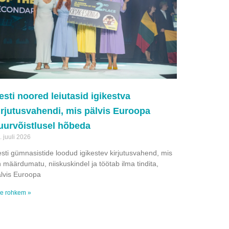
esti noored leiutasid igikestva
irjutusvahendi, mis pälvis Euroopa
uurvõistlusel hõbeda
. juuli 2026
sti gümnasistide loodud igikestev kirjutusvahend, mis
 määrdumatu, niiskuskindel ja töötab ilma tindita,
lvis Euroopa
e rohkem »