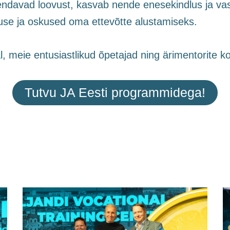
ndavad loovust, kasvab nende enesekindlus ja vas
guse ja oskused oma ettevõtte alustamiseks.
l, meie entusiastlikud õpetajad ning ärimentorite 
Tutvu JA Eesti programmidega!