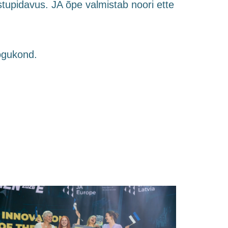
tupidavus. JA õpe valmistab noori ette
kogukond.