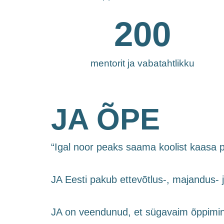
200
mentorit ja vabatahtlikku
JA ÕPE
“Igal noor peaks saama koolist kaasa 
JA Eesti pakub ettevõtlus-, majandus- j
JA on veendunud, et sügavaim õppimine