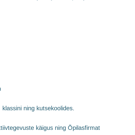
n
 klassini ning kutsekoolides.
ivtegevuste käigus ning Õpilasfirmat