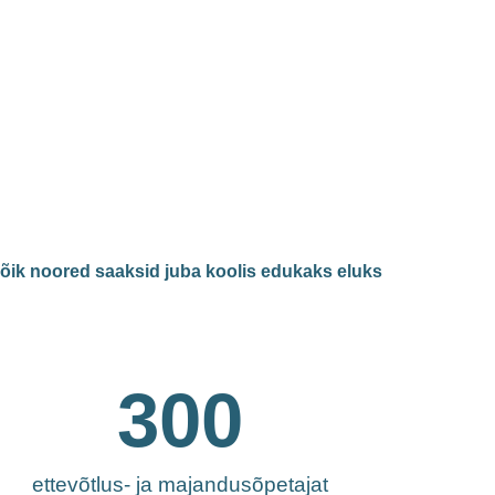
 kõik noored saaksid juba koolis edukaks eluks
300
ettevõtlus- ja majandusõpetajat