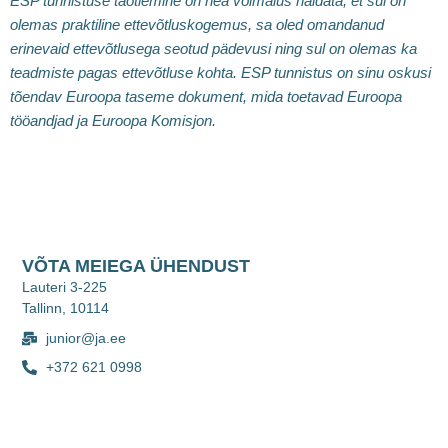
ESP tunnistuse taotlemine on hea võimalus näidata, et sul on
olemas praktiline ettevõtluskogemus, sa oled omandanud
erinevaid ettevõtlusega seotud pädevusi ning sul on olemas ka
teadmiste pagas ettevõtluse kohta. ESP tunnistus on sinu oskusi
tõendav Euroopa taseme dokument, mida toetavad Euroopa
tööandjad ja Euroopa Komisjon.
VÕTA MEIEGA ÜHENDUST
Lauteri 3-225
Tallinn, 10114
junior@ja.ee
+372 621 0998