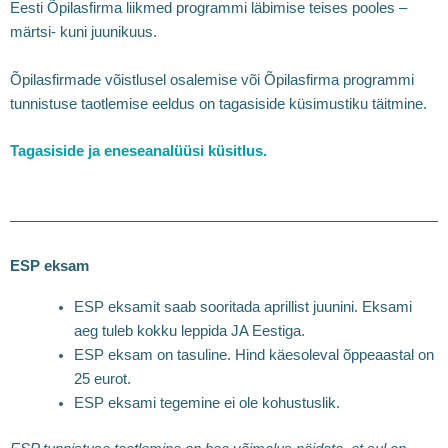
Eesti Õpilasfirma liikmed programmi läbimise teises pooles –
märtsi- kuni juunikuus.
Õpilasfirmade võistlusel osalemise või Õpilasfirma programmi
tunnistuse taotlemise eeldus on tagasiside küsimustiku täitmine.
Tagasiside ja eneseanalüüsi küsitlus.
ESP eksam
ESP eksamit saab sooritada aprillist juunini. Eksami
aeg tuleb kokku leppida JA Eestiga.
ESP eksam on tasuline. Hind käesoleval õppeaastal on
25 eurot.
ESP eksami tegemine ei ole kohustuslik.