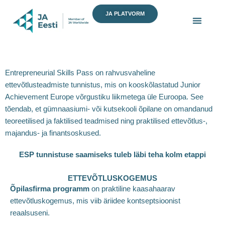
Skip
JA PLATVORM
to
content
Entrepreneurial Skills Pass on rahvusvaheline
ettevõtlusteadmiste tunnistus, mis on kooskõlastatud Junior
Achievement Europe võrgustiku liikmetega üle Euroopa. See
tõendab, et gümnaasiumi- või kutsekooli õpilane on omandanud
teoreetilised ja faktilised teadmised ning praktilised ettevõtlus-,
majandus- ja finantsoskused.
ESP tunnistuse saamiseks tuleb läbi teha kolm etappi
ETTEVÕTLUSKOGEMUS
Õpilasfirma programm
on praktiline kaasahaarav
ettevõtluskogemus, mis viib äriidee kontseptsioonist
reaalsuseni.