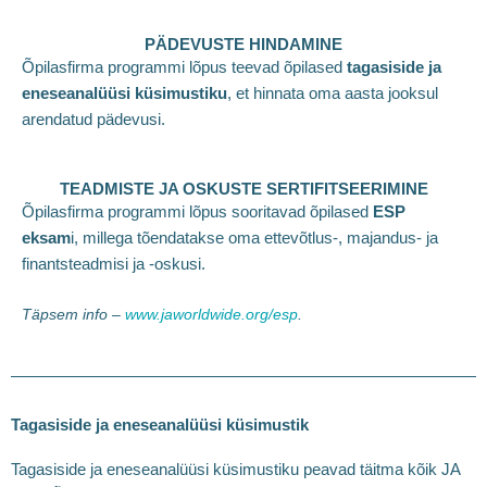
PÄDEVUSTE HINDAMINE
Õpilasfirma programmi lõpus teevad õpilased
tagasiside ja
eneseanalüüsi küsimustiku
, et hinnata oma aasta jooksul
arendatud pädevusi.
TEADMISTE JA OSKUSTE SERTIFITSEERIMINE
Õpilasfirma programmi lõpus sooritavad õpilased
ESP
eksam
i, millega tõendatakse oma ettevõtlus-, majandus- ja
finantsteadmisi ja -oskusi.
Täpsem info –
www.jaworldwide.org/esp
.
Tagasiside ja eneseanalüüsi küsimustik
Tagasiside ja eneseanalüüsi küsimustiku peavad täitma kõik JA