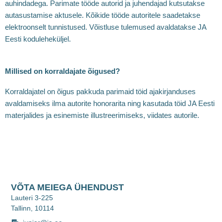
auhindadega. Parimate tööde autorid ja juhendajad kutsutakse
autasustamise aktusele. Kõikide tööde autoritele saadetakse
elektroonselt tunnistused. Võistluse tulemused avaldatakse JA
Eesti koduleheküljel.
Millised on korraldajate õigused?
Korraldajatel on õigus pakkuda parimaid töid ajakirjanduses
avaldamiseks ilma autorite honorarita ning kasutada töid JA Eesti
materjalides ja esinemiste illustreerimiseks, viidates autorile.
VÕTA MEIEGA ÜHENDUST
Lauteri 3-225
Tallinn, 10114