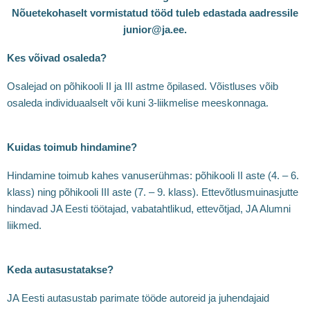
Nõuetekohaselt vormistatud tööd tuleb edastada aadressile
junior@ja.ee.
Kes võivad osaleda?
Osalejad on põhikooli II ja III astme õpilased. Võistluses võib
osaleda individuaalselt või kuni 3-liikmelise meeskonnaga.
Kuidas toimub hindamine?
Hindamine toimub kahes vanuserühmas: põhikooli II aste (4. – 6.
klass) ning põhikooli III aste (7. – 9. klass). Ettevõtlusmuinasjutte
hindavad JA Eesti töötajad, vabatahtlikud, ettevõtjad, JA Alumni
liikmed.
Keda autasustatakse?
JA Eesti autasustab parimate tööde autoreid ja juhendajaid