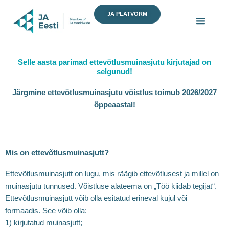
Skip
JA PLATVORM
to
content
Selle aasta parimad ettevõtlusmuinasjutu kirjutajad on
selgunud!
Järgmine ettevõtlusmuinasjutu võistlus toimub 2026/2027
õppeaastal!
Mis on ettevõtlusmuinasjutt?
Ettevõtlusmuinasjutt on lugu, mis räägib ettevõtlusest ja millel on
muinasjutu tunnused. Võistluse alateema on „Töö kiidab tegijat“.
Ettevõtlusmuinasjutt võib olla esitatud erineval kujul või
formaadis. See võib olla:
1) kirjutatud muinasjutt;