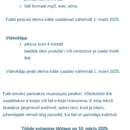
faili formaat mp3, wav, wma
Failid peavad olema kätte saadavad vähemalt 1. maini 2025.
Videoklipp
pikkus kuni 4 minutit
laadida üles youtube´i või vimeosse ja saata meile
link
Videoklipp peab olema kätte saadav vähemalt 1. maini 2025.
Faili nimeks pannakse muinasjutu pealkiri. Võistlustöö link
saadetakse e-kirjas või fail e-kirja manusena. E-kirja teksti
lisatakse järgmised andmed: autori nimi, kool ja klass,
juhendajate nimed ning paroolid, kui fail on parooliga kaitstud.
Tööde esitamise tähtaeg on 10. märts 2025.