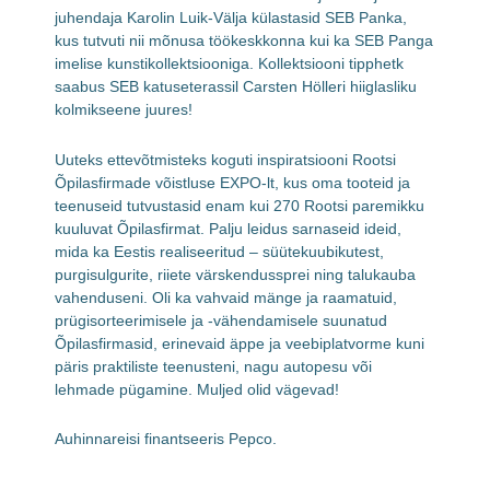
juhendaja Karolin Luik-Välja külastasid SEB Panka,
kus tutvuti nii mõnusa töökeskkonna kui ka SEB Panga
imelise kunstikollektsiooniga. Kollektsiooni tipphetk
saabus SEB katuseterassil Carsten Hölleri hiiglasliku
kolmikseene juures!
Uuteks ettevõtmisteks koguti inspiratsiooni Rootsi
Õpilasfirmade võistluse EXPO-lt, kus oma tooteid ja
teenuseid tutvustasid enam kui 270 Rootsi paremikku
kuuluvat Õpilasfirmat. Palju leidus sarnaseid ideid,
mida ka Eestis realiseeritud – süütekuubikutest,
purgisulgurite, riiete värskendussprei ning talukauba
vahenduseni. Oli ka vahvaid mänge ja raamatuid,
prügisorteerimisele ja -vähendamisele suunatud
Õpilasfirmasid, erinevaid äppe ja veebiplatvorme kuni
päris praktiliste teenusteni, nagu autopesu või
lehmade pügamine. Muljed olid vägevad!
Auhinnareisi finantseeris Pepco.