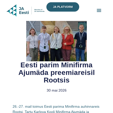
Skip
JA PLATVORM
to
content
Eesti parim Minifirma
Ajumäda preemiareisil
Rootsis
30 mai 2026
26.-27. mail toimus Eesti parima Minifirma auhinnareis
Rootsi. Tartu Karlova Kooli Minifirma Ajumäda ja