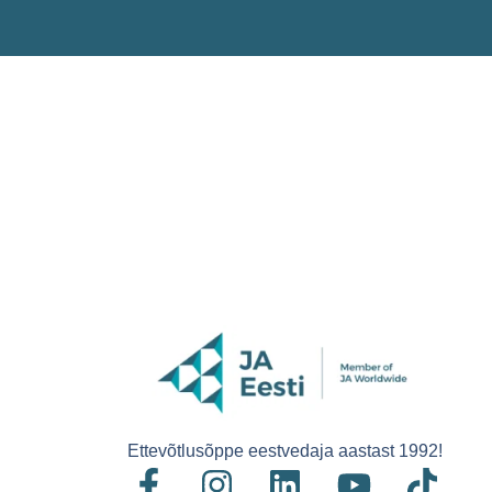
Ettevõtlusõppe eestvedaja aastast 1992!
F
I
L
Y
T