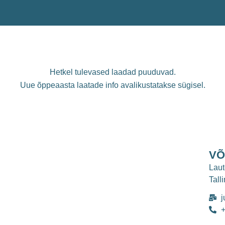
Hetkel tulevased laadad puuduvad.
Uue õppeaasta laatade info avalikustatakse sügisel.
VÕ
Laut
Tall
j
+