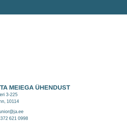
TA MEIEGA ÜHENDUST
eri 3-225
inn, 10114
unior@ja.ee
372 621 0998