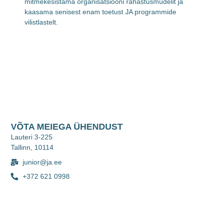
mitmekesistama organisatsiooni rahastusmudelit ja
kaasama senisest enam toetust JA programmide
vilistlastelt.
VÕTA MEIEGA ÜHENDUST
Lauteri 3-225
Tallinn, 10114
junior@ja.ee
+372 621 0998