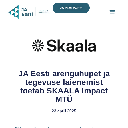
Skip
JA PLATVORM
to
content
JA Eesti arenguhüpet ja
tegevuse laienemist
toetab SKAALA Impact
MTÜ
23 aprill 2025