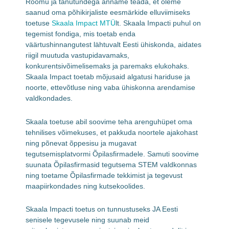
Rõõmu ja tänutundega anname teada, et oleme
saanud oma põhikirjaliste eesmärkide elluviimiseks
toetuse
Skaala Impact MTÜ
lt. Skaala Impacti puhul on
tegemist fondiga, mis toetab enda
väärtushinnangutest lähtuvalt Eesti ühiskonda, aidates
riigil muutuda vastupidavamaks,
konkurentsivõimelisemaks ja paremaks elukohaks.
Skaala Impact toetab mõjusaid algatusi hariduse ja
noorte, ettevõtluse ning vaba ühiskonna arendamise
valdkondades.
Skaala toetuse abil soovime teha arenguhüpet oma
tehnilises võimekuses, et pakkuda noortele ajakohast
ning põnevat õppesisu ja mugavat
tegutsemisplatvormi Õpilasfirmadele. Samuti soovime
suunata Õpilasfirmasid tegutsema STEM valdkonnas
ning toetame Õpilasfirmade tekkimist ja tegevust
maapiirkondades ning kutsekoolides.
Skaala Impacti toetus on tunnustuseks JA Eesti
senisele tegevusele ning suunab meid